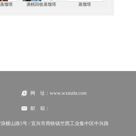
蒸馏塔
酒精回收蒸馏塔
蒸馏塔
网 址：www.wxmzhr.com
邮 箱：
浪横山路5号 / 宜兴市周铁镇竺西工业集中区中兴路