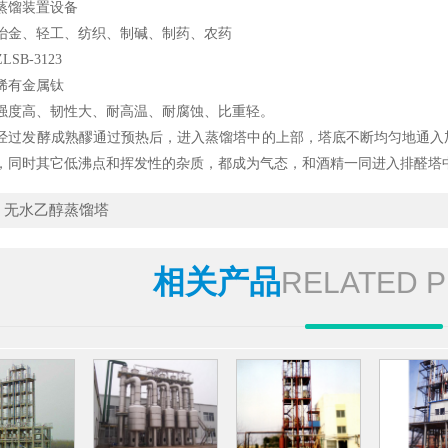
蒸馏装置设备
冶金、轻工、纺织、制碱、制药、农药
SB-3123
稀有金属钛
强度高、韧性大、耐高温、耐腐蚀、比重轻。
经过发酵成熟醪通过预热后，进入蒸馏塔中的上部，塔底不断均匀地通入
，同时其它低沸点和挥发性的杂质，都成为气态，和酒精一同进入排醛塔
：
无水乙醇蒸馏塔
相关产品
RELATED 