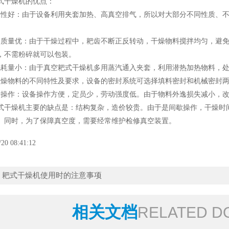
干燥机的优点：
好：由于设备利用夹套加热、高真空排气，所以对大部分不同性质、不
量优：由于干燥过程中，耙齿不断正反转动，干燥物料搅拌均匀，避免
，不需粉碎就可以包装。
耗量小：由于
真空耙式干燥机
多用蒸汽通入夹套，利用潜热加热物料，
物料的不同特性及要求，设备的密封系统可选择填料密封和机械密封两
作：设备操作方便，定员少，劳动强度低。由于物料外逸损失减小，改
燥机主要的缺点是：结构复杂，造价较贵。由于是间歇操作，干燥时间
。同时，为了保障真空度，需要经常维护检修真空装置。
/20 08:41:12
：
耙式干燥机使用时的注意事项
相关文档
RELATED D