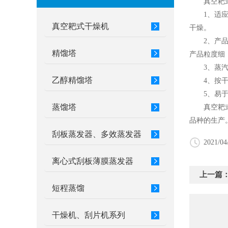
真空耙式
1、适应性
真空耙式干燥机
干燥。
2、产品质
精馏塔
产品粒度细
3、蒸汽
乙醇精馏塔
4、按干燥
5、易于操
蒸馏塔
真空耙式干
品种的生产
刮板蒸发器、多效蒸发器
2021/04
离心式刮板薄膜蒸发器
上一篇
短程蒸馏
干燥机、刮片机系列