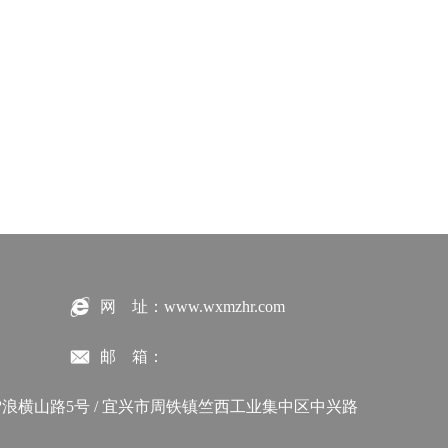
网 址：www.wxmzhr.com
邮 箱：
浪横山路5号 / 宜兴市周铁镇竺西工业集中区中兴路